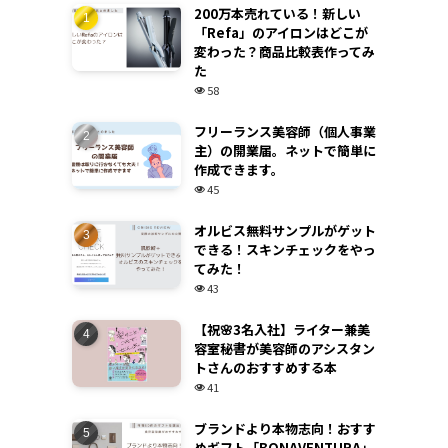
200万本売れている！新しい
「Refa」のアイロンはどこが
変わった？商品比較表作ってみ
た
58
フリーランス美容師（個人事業
主）の開業届。ネットで簡単に
作成できます。
45
オルビス無料サンプルがゲット
できる！スキンチェックをやっ
てみた！
43
【祝🌸3名入社】ライター兼美
容室秘書が美容師のアシスタン
トさんのおすすめする本
41
ブランドより本物志向！おすす
めギフト「BONAVENTURA」