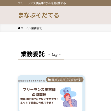
フリーランス美容師さんを応援する
まなぶそだてる
ホーム
業務委託
業務委託
– tag –
使ってみた【レビュー】